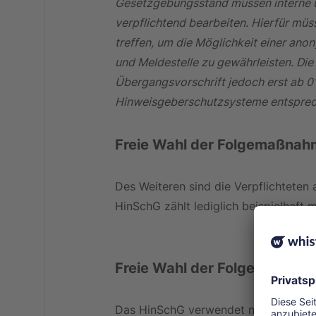
Gesetzgebungsstand müssen interne 
verpflichtend bearbeiten. Hierfür m
treffen, um die Möglichkeit einer a
und Meldestelle zu gewährleisten. Die
Übergangsvorschrift jedoch erst ab 0
Hinweisgeberschutzsysteme entsprec
Freie Wahl der Folgemaßna
Des Weiteren sind die Verpflichteten
HinSchG zählt lediglich beispielhaft
Freie Wahl der Folgemaßna
Das HinSchG verwendet neben dem Beg