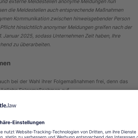
und externe Meldestellen anonyme Meldungen nun 
üssen die Meldestellen auch entsprechende Maßnahmen 
nonymen Kommunikation zwischen hinweisgebender Person 
 Pflicht hinsichtlich anonymer Meldungen greifen nach der 
1. Januar 2025, sodass Unternehmen Zeit haben, Ihre 
hend zu überarbeiten.
hmen
 auch bei der Wahl ihrer Folgemaßnahmen frei, denn das 
 mögliche Folgemaßnahmen auf.
hmen
riff „Meldestelle“ auch das Wort „Meldekanal“. Diese 