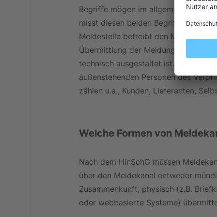
Begriffe mögen im allgemeinen Spra
misst diesen beiden Begriffen jedoch 
Meldestelle betreibt den Meldekanal. 
Übermittlung der Meldung des Hinweis
technisch ausgestaltet ist. Der Meld
außenstehenden Personen des Verpfli
zählen u.a., Kunden, Lieferanten, Sel
Welche Formen von Meldekan
Nach dem HinSchG müssen Meldekanäl
über den Meldekanal entweder mündlic
Zusammenkunft, physisch (z.B. Briefka
oder webbasierte Systeme) übermitte