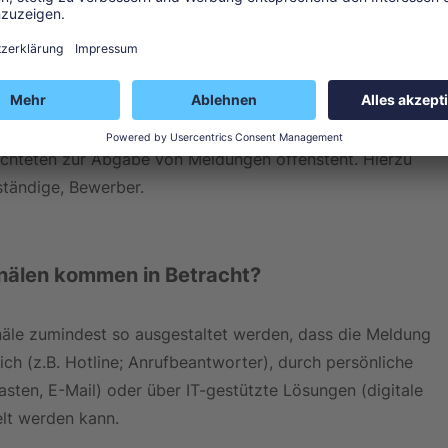
chgebrauch eine ähnliche Bedeutung haben. Das HinSchG 
eine unterschiedliche Bedeutung zu. Denn die interne 
Der Begriff des Meldekanals beschreibt lediglich, wie die 
gebers an die interne Meldestelle praktisch bzw. 
ekanal kann zudem so ausgestaltet werden, dass er auch 
chteten zur Abgabe von Meldungen offensteht. Hierzu 
bständige, Bewerber.
älen kommen in Betracht?
e zumindest so ausgestaltet werden, dass die Meldung 
h (z.B. Hotline; Anrufbeantworter), durch persönliche 
sten, E-Mail) oder über IT-gestützte Lösungen (digitale 
lt werden kann.