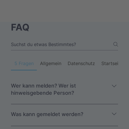
FAQ
Newsletter
5 Fragen
Allgemein
Datenschutz
Startseite
Wer kann melden? Wer ist
hinweisgebende Person?
Alle natürlichen Personen, die im Zusammenhang
mit ihrer beruflichen Tätigkeit oder im Vorfeld
Was kann gemeldet werden?
einer beruflichen Tätigkeit Informationen über
Verstöße erlangt haben und diese an die nach
Sämtliche Verstöße gegen Unionsvorschriften.