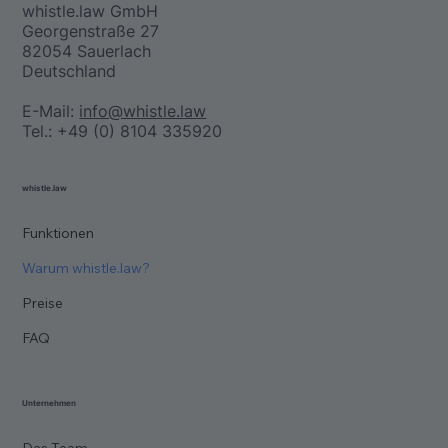
geplanter sowie bereits ergriffener
whistle.law GmbH
Folgemaßnahmen sowie die Gründe für diese.
Georgenstraße 27
82054 Sauerlach
Mögliche Folgemaßnahmen sind insbesondere:
Deutschland
Interne Untersuchungen bei dem Betreiber der
internen Meldestelle, d.h. dem durch das
E-Mail:
info@whistle.law
Hinweisgeberschutzgesetz verpflichteten
Tel.: +49 (0) 8104 335920
Beschäftigungsgeber bzw. Organisationseinheit,
Abschluss des Verfahrens aus Mangel an
whistle.law
Beweisen, Abgabe des Verfahrens zwecks
weiterer Untersuchungen an Gerichte oder
Funktionen
zuständige Behörden
Warum whistle.law?
Preise
FAQ
Unternehmen
Das Team