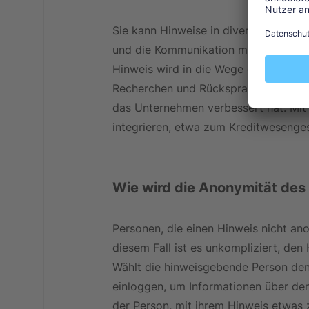
Sie kann Hinweise in diversen Sprac
und die Kommunikation mit der hinwe
Hinweis wird in die Wege geleitet und
Recherchen und Rücksprachen. Ergeb
das Unternehmen verbessert hat. Mit
integrieren, etwa zum Kreditwesenges
Wie wird die Anonymität des
Personen, die einen Hinweis nicht an
diesem Fall ist es unkompliziert, de
Wählt die hinweisgebende Person den
einloggen, um Informationen über den 
der Person, mit ihrem Hinweis etwas z