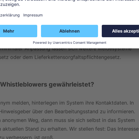
hen entgegennehmen, diese im Unternehmen weiterleiten 
isgebenden Person ermöglichen. Alles rund um diesen 
 revisionssicher dokumentiert – zum Beispiel interne 
nisse können zurückgespielt werden und aufzeigen, was 
 minimaler Anpassung lassen sich weitere Meldesysteme 
etz oder dem Lieferkettensorgfaltspflichtengesetz.
 Whistleblowers gewährleistet?
onym melden, hinterlegen im System ihre Kontaktdaten. In 
n Hinweisgeber über den Bearbeitungsstand zu informieren. 
 anonymen Weg, dann muss sie sich selbst in das System 
aktuellen Stand zu erhalten. Wir stellen fest: Das Interesse
u verbessern, ist groß.