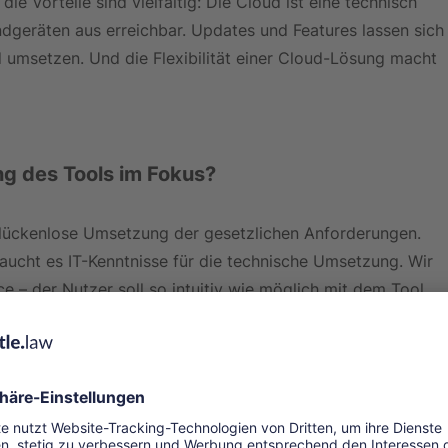
ie Vorteile sind vielfältig: Die Cloud ist eine technisch 
ndgeräten aus erreichbar. Updates und Features lassen sich
umsetzen. Und die Flexibilität einer Cloud-Lösung macht 
g des Tools im Fokus? 
 lückenlose Umsetzung der gesetzlichen Anforderungen. 
aucht es IT-Kenntnisse für die technische Umsetzung. Wir 
ce – der Nutzer soll so intuitiv wie möglich mit dem Tool 
klungsprozesses im Sommer 2021 bis heute haben wir das 
e Funktionalitäten eingeführt.
ie Software?