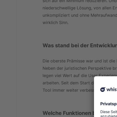
sich auf ein Minimum reduzieren. Und d
niederschwellige Lösung, von allen E
unkompliziert und ohne Mehraufwand 
wirklich Sinn.
Was stand bei der Entwicklun
Die oberste Prämisse war und ist die
Neben der juristischen Perspektive br
legen viel Wert auf die User Experien
arbeiten. Seit dem Start des Entwic
Tool immer weiter verbessert und neu
Welche Funktionen besitzt d