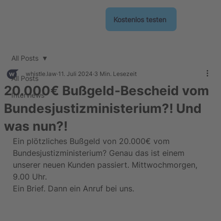
Kostenlos testen
All Posts
whistle.law
11. Juli 2024
3 Min. Lesezeit
All Posts
20.000€ Bußgeld-Bescheid vom
Interviews
Bundesjustizministerium?! Und
was nun?!
Ein plötzliches Bußgeld von 20.000€ vom 
Bundesjustizministerium? Genau das ist einem 
unserer neuen Kunden passiert. Mittwochmorgen, 
9.00 Uhr.
Ein Brief. Dann ein Anruf bei uns
.